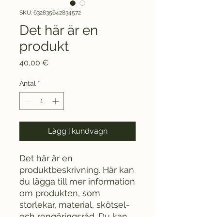
SKU: 632835642834572
Det här är en
produkt
Pris
40,00 €
Antal
*
Lägg i kundvagn
Det här är en 
produktbeskrivning. Här kan 
du lägga till mer information 
om produkten, som 
storlekar, material, skötsel- 
och rengöringsråd. Du kan 